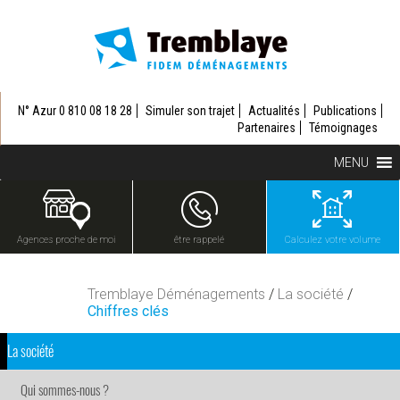
N° Azur 0 810 08 18 28
Simuler son trajet
Actualités
Publications
Partenaires
Témoignages
MENU
Agences proche de moi
être rappelé
Calculez votre volume
Tremblaye Déménagements
/
La société
/
Chiffres clés
La société
Qui sommes-nous ?