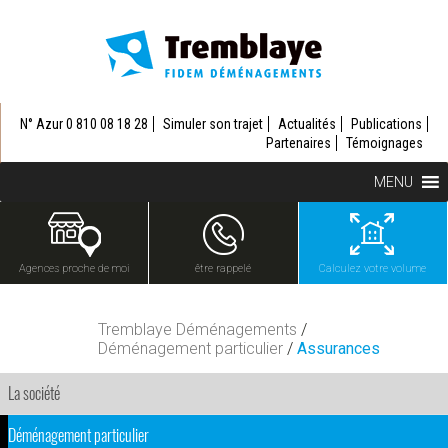
N° Azur 0 810 08 18 28
Simuler son trajet
Actualités
Publications
Partenaires
Témoignages
MENU
Agences proche de moi
être rappelé
Calculez votre volume
Tremblaye Déménagements
/
Déménagement particulier
/
Assurances
La société
Déménagement particulier