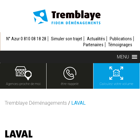
N° Azur 0 810 08 18 28
Simuler son trajet
Actualités
Publications
Partenaires
Témoignages
MENU
Agences proche de moi
être rappelé
Calculez votre volume
Tremblaye Déménagements
/
LAVAL
LAVAL