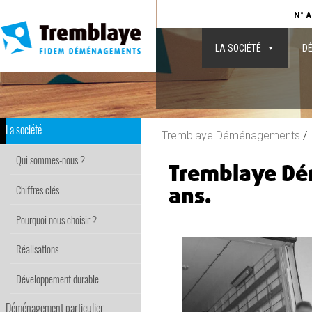
N° A
LA SOCIÉTÉ
DÉ
La société
Tremblaye Déménagements
/
Qui sommes-nous ?
Tremblaye Dé
ans.
Chiffres clés
Pourquoi nous choisir ?
Réalisations
Développement durable
Déménagement particulier