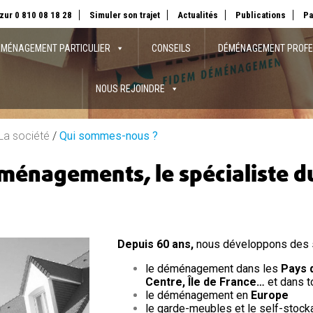
zur 0 810 08 18 28
Simuler son trajet
Actualités
Publications
Pa
MÉNAGEMENT PARTICULIER
CONSEILS
DÉMÉNAGEMENT PROFE
NOUS REJOINDRE
La société
/
Qui sommes-nous ?
ménagements, le spécialiste 
Depuis 60 ans,
nous développons des se
le déménagement dans les
Pays d
Centre,
Île
de
France…
et dans t
le déménagement en
Europe
le garde-meubles et le self-stock