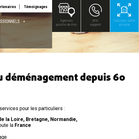
rtenaires
Témoignages
Agences
être
Calculez votre
SSIONNELS
proche de moi
rappelé
volume
du déménagement depuis 60
rvices pour les particuliers :
e la Loire, Bretagne, Normandie,
oute la
France
age