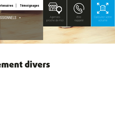
rtenaires
Témoignages
Agences
être
Calculez votre
SSIONNELS
proche de moi
rappelé
volume
ement divers