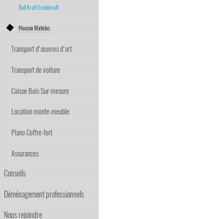
Bull Kraft Ecolokraft
Housse Matelas
Transport d'œuvres d'art
Transport de voiture
Caisse Bois Sur-mesure
Location monte-meuble
Piano Coffre-fort
Assurances
Conseils
Déménagement professionnels
Nous rejoindre