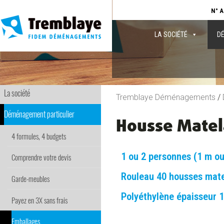
N° A
LA SOCIÉTÉ
DÉ
La société
Tremblaye Déménagements
/
Déménagement particulier
Housse Matel
4 formules, 4 budgets
1 ou 2 personnes (1 m ou
Comprendre votre devis
Rouleau 40 housses matel
Garde-meubles
Polyéthylène épaisseur 
Payez en 3X sans frais
Emballages