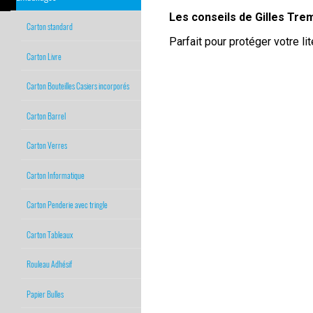
Les conseils de Gilles Tre
Carton standard
Parfait pour protéger votre lit
Carton Livre
Carton Bouteilles Casiers incorporés
Carton Barrel
Carton Verres
Carton Informatique
Carton Penderie avec tringle
Carton Tableaux
Rouleau Adhésif
Papier Bulles