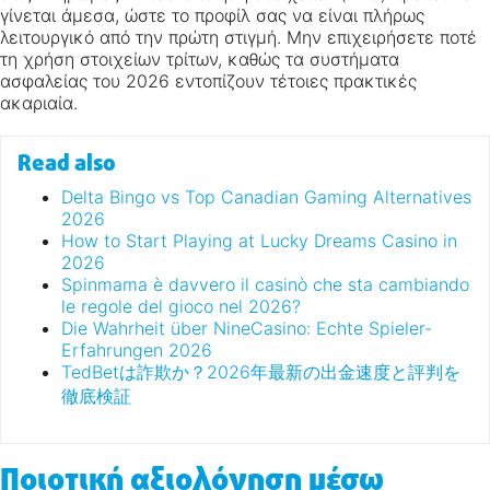
γίνεται άμεσα, ώστε το προφίλ σας να είναι πλήρως
λειτουργικό από την πρώτη στιγμή. Μην επιχειρήσετε ποτέ
τη χρήση στοιχείων τρίτων, καθώς τα συστήματα
ασφαλείας του 2026 εντοπίζουν τέτοιες πρακτικές
ακαριαία.
Read also
Delta Bingo vs Top Canadian Gaming Alternatives
2026
How to Start Playing at Lucky Dreams Casino in
2026
Spinmama è davvero il casinò che sta cambiando
le regole del gioco nel 2026?
Die Wahrheit über NineCasino: Echte Spieler-
Erfahrungen 2026
TedBetは詐欺か？2026年最新の出金速度と評判を
徹底検証
Ποιοτική αξιολόγηση μέσω