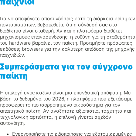
παιχνίδι
Για να αποφύγετε αποσυνδέσεις κατά τη διάρκεια κρίσιμων
πονταρισμάτων, βεβαιωθείτε ότι η σύνδεσή σας στο
διαδίκτυο είναι σταθερή. Αν και η πλατφόρμα διαθέτει
μηχανισμούς επανασύνδεσης, η ευθύνη για τη σταθερότητα
του hardware βαραίνει τον παίκτη. Προτιμήστε πρόσφατες
εκδόσεις browsers για την καλύτερη απόδοση της μηχανής
παιχνιδιών.
Συμπεράσματα για τον σύγχρονο
παίκτη
Η επιλογή ενός καζίνο είναι μια επενδυτική απόφαση. Με
βάση τα δεδομένα του 2026, η πλατφόρμα που εξετάσαμε
προσφέρει το πιο ισορροπημένο οικοσύστημα για τον
απαιτητικό παίκτη. Αν αναζητάτε αξιοπιστία, ταχύτητα και
τεχνολογική αρτιότητα, η επιλογή γίνεται σχεδόν
αυτονόητη.
Ενεργοποιήστε τις ειδοποιήσεις για εξατομικευμένες