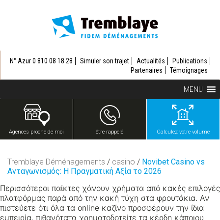
N° Azur 0 810 08 18 28
Simuler son trajet
Actualités
Publications
Partenaires
Témoignages
MENU
Agences proche de moi
être rappelé
Calculez votre volume
Tremblaye Déménagements
/
casino
/
Novibet Casino vs
Ανταγωνισμός: Η Πραγματική Αξία το 2026
Περισσότεροι παίκτες χάνουν χρήματα από κακές επιλογές
πλατφόρμας παρά από την κακή τύχη στα φρουτάκια. Αν
πιστεύετε ότι όλα τα online καζίνο προσφέρουν την ίδια
εμπειρία, πιθανότατα χρηματοδοτείτε τα κέρδη κάποιου