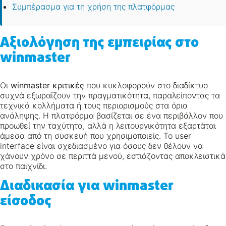
Συμπέρασμα για τη χρήση της πλατφόρμας
Αξιολόγηση της εμπειρίας στο
winmaster
Οι
winmaster κριτικές
που κυκλοφορούν στο διαδίκτυο
συχνά εξωραΐζουν την πραγματικότητα, παραλείποντας τα
τεχνικά κολλήματα ή τους περιορισμούς στα όρια
ανάληψης. Η πλατφόρμα βασίζεται σε ένα περιβάλλον που
προωθεί την ταχύτητα, αλλά η λειτουργικότητα εξαρτάται
άμεσα από τη συσκευή που χρησιμοποιείς. Το user
interface είναι σχεδιασμένο για όσους δεν θέλουν να
χάνουν χρόνο σε περιττά μενού, εστιάζοντας αποκλειστικά
στο παιχνίδι.
Διαδικασία για winmaster
είσοδος