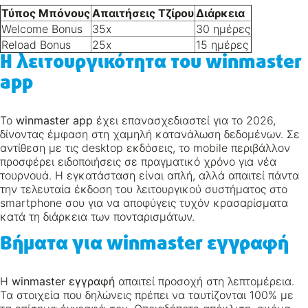
Τύπος Μπόνους
Απαιτήσεις Τζίρου
Διάρκεια
Welcome Bonus
35x
30 ημέρες
Reload Bonus
25x
15 ημέρες
Η λειτουργικότητα του winmaster
app
Το
winmaster app
έχει επανασχεδιαστεί για το 2026,
δίνοντας έμφαση στη χαμηλή κατανάλωση δεδομένων. Σε
αντίθεση με τις desktop εκδόσεις, το mobile περιβάλλον
προσφέρει ειδοποιήσεις σε πραγματικό χρόνο για νέα
τουρνουά. Η εγκατάσταση είναι απλή, αλλά απαιτεί πάντα
την τελευταία έκδοση του λειτουργικού συστήματος στο
smartphone σου για να αποφύγεις τυχόν κρασαρίσματα
κατά τη διάρκεια των πονταρισμάτων.
Βήματα για winmaster εγγραφή
Η
winmaster εγγραφή
απαιτεί προσοχή στη λεπτομέρεια.
Τα στοιχεία που δηλώνεις πρέπει να ταυτίζονται 100% με