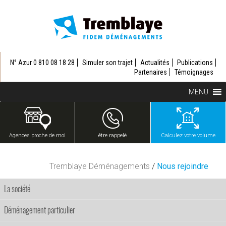
N° Azur 0 810 08 18 28
Simuler son trajet
Actualités
Publications
Partenaires
Témoignages
MENU
Agences proche de moi
être rappelé
Calculez votre volume
Tremblaye Déménagements
/
Nous rejoindre
La société
Déménagement particulier