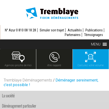
N° Azur 0 810 08 18 28
Simuler son trajet
Actualités
Publications
Partenaires
Témoignages
MENU
Agences proche de moi
être rappelé
Calculez votre volume
Tremblaye Déménagements
/
Déménager sereinement,
c’est possible !
La société
Déménagement particulier