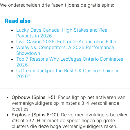
We onderscheiden drie fasen tijdens de gratis spins:
Read also
Lucky Days Canada: High Stakes and Real
Payouts in 2026
Live Casino 2026: Echtgeld-Action ohne Filter
Wplay vs. Competitors: A 2026 Performance
Showdown
Top 7 Reasons Why LeoVegas Ontario Dominates
2026
Is Dream Jackpot the Best UK Casino Choice in
2026?
Opbouw (Spins 1-5):
Focus ligt op het activeren van
vermenigvuldigers op minstens 3-4 verschillende
locaties.
Explosie (Spins 6-10):
De vermenigvuldigers bereiken
x16 of x32. Hier moet de speler hopen op grote
clusters die deze hoge vermenigvuldigers raken.