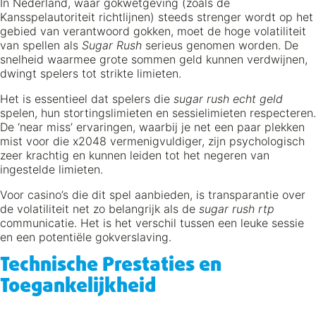
In Nederland, waar gokwetgeving (zoals de
Kansspelautoriteit richtlijnen) steeds strenger wordt op het
gebied van verantwoord gokken, moet de hoge volatiliteit
van spellen als
Sugar Rush
serieus genomen worden. De
snelheid waarmee grote sommen geld kunnen verdwijnen,
dwingt spelers tot strikte limieten.
Het is essentieel dat spelers die
sugar rush echt geld
spelen, hun stortingslimieten en sessielimieten respecteren.
De ‘near miss’ ervaringen, waarbij je net een paar plekken
mist voor die x2048 vermenigvuldiger, zijn psychologisch
zeer krachtig en kunnen leiden tot het negeren van
ingestelde limieten.
Voor casino’s die dit spel aanbieden, is transparantie over
de volatiliteit net zo belangrijk als de
sugar rush rtp
communicatie. Het is het verschil tussen een leuke sessie
en een potentiële gokverslaving.
Technische Prestaties en
Toegankelijkheid