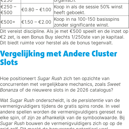
€250
organisch.
€250 –
Koop in als de sessie 50% winst
€0.80 – €1.00
€500
heeft geboekt.
Koop in na 100-150 basisspins
€500+
€1.50 – €2.00
zonder significante winst.
Dit vereist discipline. Als je met €500 speelt en de inzet op
€2 zet, is een Bonus Buy slechts 1/250ste van je kapitaal.
Dit biedt ruimte voor herstel als de bonus tegenvalt.
Vergelijking met Andere Cluster
Slots
Hoe positioneert
Sugar Rush
zich ten opzichte van
concurrenten met vergelijkbare mechanics, zoals
Sweet
Bonanza
of de nieuwere slots in de 2026 catalogus?
Wat
Sugar Rush
onderscheidt, is de
persistentie
van de
vermenigvuldigers tijdens de gratis spins ronde. In veel
andere spellen worden de vermenigvuldigers gereset na
elke spin, of zijn ze afhankelijk van de symboolwaarde. Bij
Sugar Rush
bouwen de vermenigvuldigers zich op op de