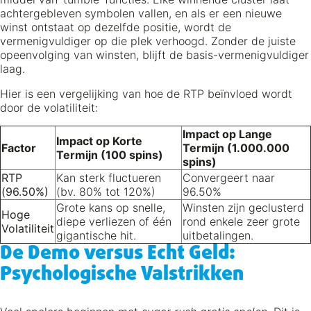
achtergebleven symbolen vallen, en als er een nieuwe
winst ontstaat op dezelfde positie, wordt de
vermenigvuldiger op die plek verhoogd. Zonder de juiste
opeenvolging van winsten, blijft de basis-vermenigvuldiger
laag.
Hier is een vergelijking van hoe de RTP beïnvloed wordt
door de volatiliteit:
Impact op Lange
Impact op Korte
Factor
Termijn (1.000.000
Termijn (100 spins)
spins)
RTP
Kan sterk fluctueren
Convergeert naar
(96.50%)
(bv. 80% tot 120%)
96.50%
Grote kans op snelle,
Winsten zijn geclusterd
Hoge
diepe verliezen of één
rond enkele zeer grote
Volatiliteit
gigantische hit.
uitbetalingen.
De Demo versus Echt Geld:
Psychologische Valstrikken