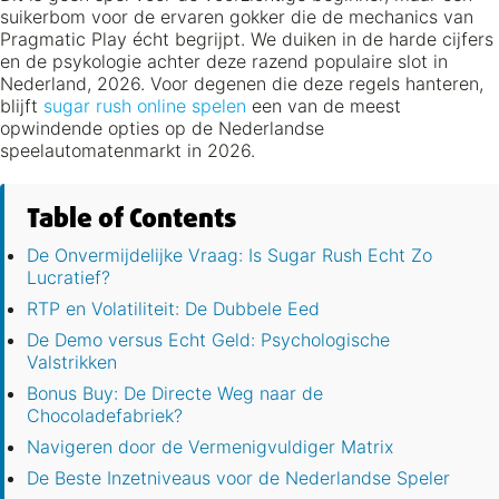
suikerbom voor de ervaren gokker die de mechanics van
Pragmatic Play écht begrijpt. We duiken in de harde cijfers
en de psykologie achter deze razend populaire slot in
Nederland, 2026. Voor degenen die deze regels hanteren,
blijft
sugar rush online spelen
een van de meest
opwindende opties op de Nederlandse
speelautomatenmarkt in 2026.
Table of Contents
De Onvermijdelijke Vraag: Is Sugar Rush Echt Zo
Lucratief?
RTP en Volatiliteit: De Dubbele Eed
De Demo versus Echt Geld: Psychologische
Valstrikken
Bonus Buy: De Directe Weg naar de
Chocoladefabriek?
Navigeren door de Vermenigvuldiger Matrix
De Beste Inzetniveaus voor de Nederlandse Speler