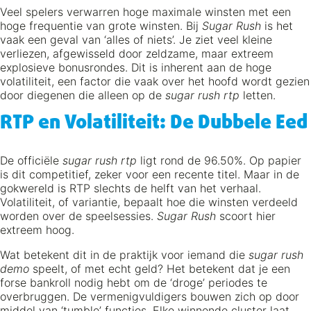
Veel spelers verwarren hoge maximale winsten met een
hoge frequentie van grote winsten. Bij
Sugar Rush
is het
vaak een geval van ‘alles of niets’. Je ziet veel kleine
verliezen, afgewisseld door zeldzame, maar extreem
explosieve bonusrondes. Dit is inherent aan de hoge
volatiliteit, een factor die vaak over het hoofd wordt gezien
door diegenen die alleen op de
sugar rush rtp
letten.
RTP en Volatiliteit: De Dubbele Eed
De officiële
sugar rush rtp
ligt rond de 96.50%. Op papier
is dit competitief, zeker voor een recente titel. Maar in de
gokwereld is RTP slechts de helft van het verhaal.
Volatiliteit, of variantie, bepaalt hoe die winsten verdeeld
worden over de speelsessies.
Sugar Rush
scoort hier
extreem hoog.
Wat betekent dit in de praktijk voor iemand die
sugar rush
demo
speelt, of met echt geld? Het betekent dat je een
forse bankroll nodig hebt om de ‘droge’ periodes te
overbruggen. De vermenigvuldigers bouwen zich op door
middel van ‘tumble’ functies. Elke winnende cluster laat