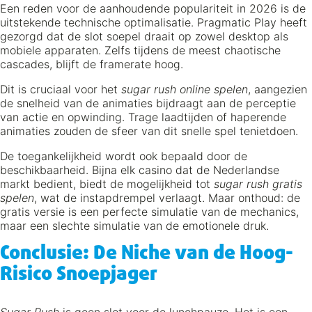
Een reden voor de aanhoudende populariteit in 2026 is de
uitstekende technische optimalisatie. Pragmatic Play heeft
gezorgd dat de slot soepel draait op zowel desktop als
mobiele apparaten. Zelfs tijdens de meest chaotische
cascades, blijft de framerate hoog.
Dit is cruciaal voor het
sugar rush online spelen
, aangezien
de snelheid van de animaties bijdraagt aan de perceptie
van actie en opwinding. Trage laadtijden of haperende
animaties zouden de sfeer van dit snelle spel tenietdoen.
De toegankelijkheid wordt ook bepaald door de
beschikbaarheid. Bijna elk casino dat de Nederlandse
markt bedient, biedt de mogelijkheid tot
sugar rush gratis
spelen
, wat de instapdrempel verlaagt. Maar onthoud: de
gratis versie is een perfecte simulatie van de mechanics,
maar een slechte simulatie van de emotionele druk.
Conclusie: De Niche van de Hoog-
Risico Snoepjager