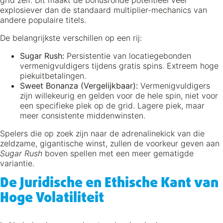
grid zelf. Dit maakt de bonusronde potentieel veel
explosiever dan de standaard multiplier-mechanics van
andere populaire titels.
De belangrijkste verschillen op een rij:
Sugar Rush:
Persistentie van locatiegebonden
vermenigvuldigers tijdens gratis spins. Extreem hoge
piekuitbetalingen.
Sweet Bonanza (Vergelijkbaar):
Vermenigvuldigers
zijn willekeurig en gelden voor de hele spin, niet voor
een specifieke plek op de grid. Lagere piek, maar
meer consistente middenwinsten.
Spelers die op zoek zijn naar de adrenalinekick van die
zeldzame, gigantische winst, zullen de voorkeur geven aan
Sugar Rush
boven spellen met een meer gematigde
variantie.
De Juridische en Ethische Kant van
Hoge Volatiliteit