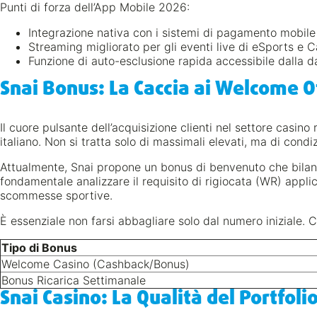
Punti di forza dell’App Mobile 2026:
Integrazione nativa con i sistemi di pagamento mobile
Streaming migliorato per gli eventi live di eSports e C
Funzione di auto-esclusione rapida accessibile dalla 
Snai Bonus: La Caccia ai Welcome O
Il cuore pulsante dell’acquisizione clienti nel settore casin
italiano. Non si tratta solo di massimali elevati, ma di con
Attualmente, Snai propone un bonus di benvenuto che bilancia 
fondamentale analizzare il requisito di rigiocata (WR) applic
scommesse sportive.
È essenziale non farsi abbagliare solo dal numero iniziale. C
Tipo di Bonus
Welcome Casino (Cashback/Bonus)
Bonus Ricarica Settimanale
Snai Casino: La Qualità del Portfoli