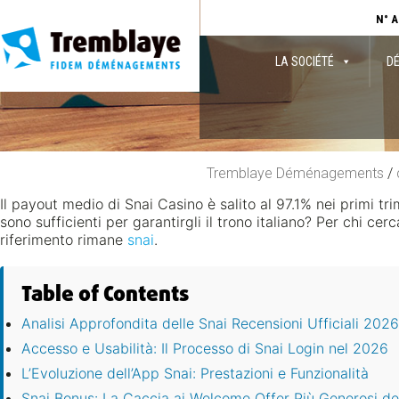
N° A
LA SOCIÉTÉ
DÉ
Tremblaye Déménagements
/
Il payout medio di Snai Casino è salito al 97.1% nei primi tr
sono sufficienti per garantirgli il trono italiano? Per chi c
riferimento rimane
snai
.
Table of Contents
Analisi Approfondita delle Snai Recensioni Ufficiali 2026
Accesso e Usabilità: Il Processo di Snai Login nel 2026
L’Evoluzione dell’App Snai: Prestazioni e Funzionalità
Snai Bonus: La Caccia ai Welcome Offer Più Generosi d