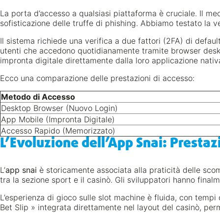
La porta d’accesso a qualsiasi piattaforma è cruciale. Il m
sofisticazione delle truffe di phishing. Abbiamo testato la ve
Il sistema richiede una verifica a due fattori (2FA) di defaul
utenti che accedono quotidianamente tramite browser deskt
impronta digitale direttamente dalla loro applicazione nativ
Ecco una comparazione delle prestazioni di accesso:
Metodo di Accesso
Desktop Browser (Nuovo Login)
App Mobile (Impronta Digitale)
Accesso Rapido (Memorizzato)
L’Evoluzione dell’App Snai: Prestaz
L’
app snai
è storicamente associata alla praticità delle sco
tra la sezione sport e il casinò. Gli sviluppatori hanno final
L’esperienza di gioco sulle slot machine è fluida, con temp
Bet Slip » integrata direttamente nel layout del casinò, p