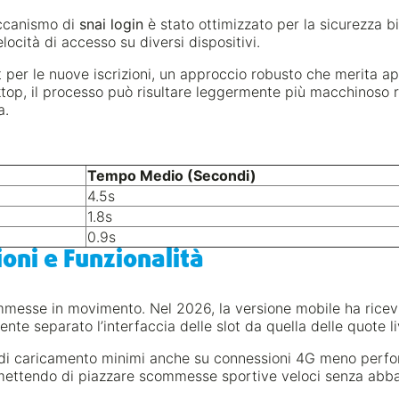
eccanismo di
snai login
è stato ottimizzato per la sicurezza 
locità di accesso su diversi dispositivi.
t per le nuove iscrizioni, un approccio robusto che merita app
op, il processo può risultare leggermente più macchinoso r
a.
Tempo Medio (Secondi)
4.5s
1.8s
0.9s
ioni e Funzionalità
mmesse in movimento. Nel 2026, la versione mobile ha ricevut
mente separato l’interfaccia delle slot da quella delle quote 
i di caricamento minimi anche su connessioni 4G meno perform
ermettendo di piazzare scommesse sportive veloci senza abba