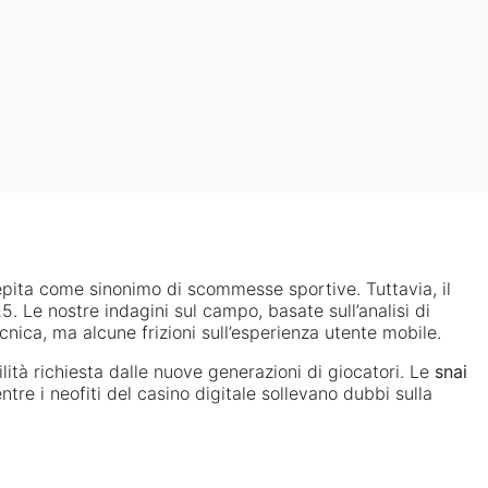
epita come sinonimo di scommesse sportive. Tuttavia, il
. Le nostre indagini sul campo, basate sull’analisi di
nica, ma alcune frizioni sull’esperienza utente mobile.
ilità richiesta dalle nuove generazioni di giocatori. Le
snai
tre i neofiti del casino digitale sollevano dubbi sulla