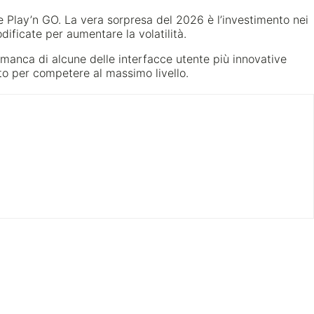
 e Play’n GO. La vera sorpresa del 2026 è l’investimento nei
ificate per aumentare la volatilità.
 manca di alcune delle interfacce utente più innovative
to per competere al massimo livello.