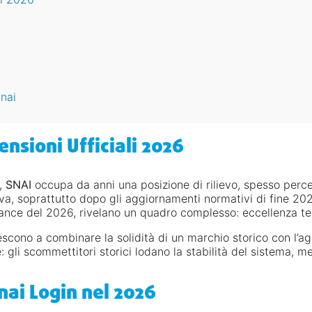
nai
ensioni Ufficiali 2026
a,
SNAI
occupa da anni una posizione di rilievo, spesso perc
a, soprattutto dopo gli aggiornamenti normativi di fine 2025
rmance del 2026, rivelano un quadro complesso: eccellenza tec
iescono a combinare la solidità di un marchio storico con l’ag
gli scommettitori storici lodano la stabilità del sistema, men
Snai Login nel 2026