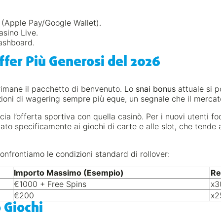
 (Apple Pay/Google Wallet).
asino Live.
dashboard.
ffer Più Generosi del 2026
o rimane il pacchetto di benvenuto. Lo
snai bonus
attuale si p
dizioni di wagering sempre più eque, un segnale che il merca
l’offerta sportiva con quella casinò. Per i nuovi utenti foca
ato specificamente ai giochi di carte e alle slot, che tende a
onfrontiamo le condizioni standard di rollover:
Importo Massimo (Esempio)
Re
€1000 + Free Spins
x3
€200
x2
o Giochi