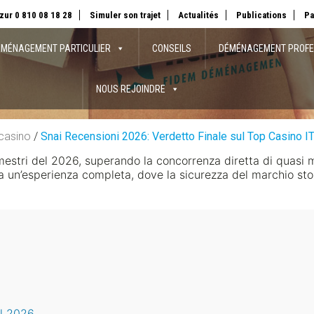
zur 0 810 08 18 28
Simuler son trajet
Actualités
Publications
Pa
MÉNAGEMENT PARTICULIER
CONSEILS
DÉMÉNAGEMENT PROFE
NOUS REJOINDRE
casino
/
Snai Recensioni 2026: Verdetto Finale sul Top Casino I
imestri del 2026, superando la concorrenza diretta di quasi m
erca un’esperienza completa, dove la sicurezza del marchio st
el 2026