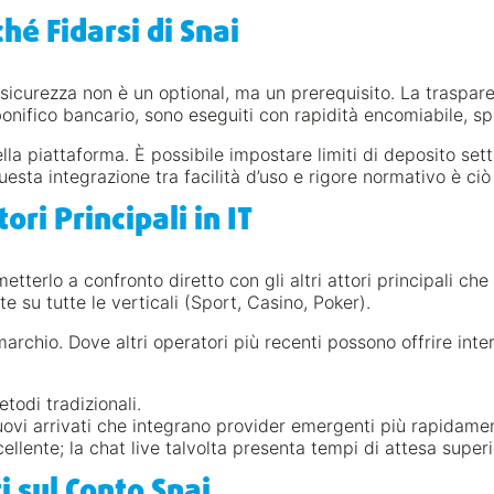
hé Fidarsi di Snai
 sicurezza non è un optional, ma un prerequisito. La traspa
bonifico bancario, sono eseguiti con rapidità encomiabile, s
a piattaforma. È possibile impostare limiti di deposito setti
esta integrazione tra facilità d’uso e rigore normativo è ciò
ri Principali in IT
terlo a confronto diretto con gli altri attori principali che
e su tutte le verticali (Sport, Casino, Poker).
marchio. Dove altri operatori più recenti possono offrire inte
odi tradizionali.
ovi arrivati che integrano provider emergenti più rapidame
ellente; la chat live talvolta presenta tempi di attesa superio
 sul Conto Snai