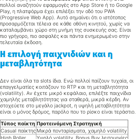
πολλοί αναζητούν εφαρμογές στο App Store ή το Google
Play, η πλατφόρμα έχει επιλέξει την οδό του PWA
(Progressive Web App). Αυτό σημαίνει ότι ο ιστότοπος
προσαρμόζεται τέλεια σε κάθε οθόνη κινητού, χωρίς να
καταλαμβάνει χώρο στη μνήμη της συσκευής σας. Είναι
πιο γρήγορο, πιο ασφαλές και πάντα ενημερωμένο στην
τελευταία έκδοση.
Η επιλογή παιχνιδιών και η
μεταβλητότητα
Δεν είναι όλα τα slots ίδια. Ενώ πολλοί παίζουν τυχαία, οι
επαγγελματίες κοιτάζουν το RTP και τη μεταβλητότητα
(volatility). Αν έχετε μικρό κεφάλαιο, επιλέξτε παιχνίδια
χαμηλής μεταβλητότητας για σταθερά, μικρά κέρδη. Αν
στοχεύετε στο μεγάλο jackpot, η υψηλή μεταβλητότητα
είναι ο μόνος δρόμος, παρόλο που το ρίσκο είναι τεράστιο.
Τύπος παίκτη
Προτεινόμενη Στρατηγική
Casual παίκτης
Μικρά πονταρίσματα, χαμηλό volatility
High Roller
Υψηλό volatility, Bonus Buy λειτουργίες