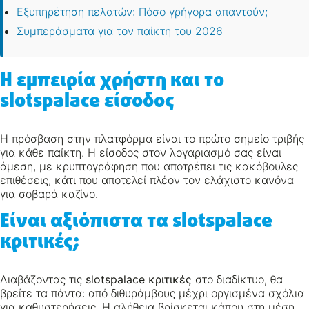
Εξυπηρέτηση πελατών: Πόσο γρήγορα απαντούν;
Συμπεράσματα για τον παίκτη του 2026
Η εμπειρία χρήστη και το
slotspalace είσοδος
Η πρόσβαση στην πλατφόρμα είναι το πρώτο σημείο τριβής
για κάθε παίκτη. Η είσοδος στον λογαριασμό σας είναι
άμεση, με κρυπτογράφηση που αποτρέπει τις κακόβουλες
επιθέσεις, κάτι που αποτελεί πλέον τον ελάχιστο κανόνα
για σοβαρά καζίνο.
Είναι αξιόπιστα τα slotspalace
κριτικές;
Διαβάζοντας τις
slotspalace κριτικές
στο διαδίκτυο, θα
βρείτε τα πάντα: από διθυράμβους μέχρι οργισμένα σχόλια
για καθυστερήσεις. Η αλήθεια βρίσκεται κάπου στη μέση.