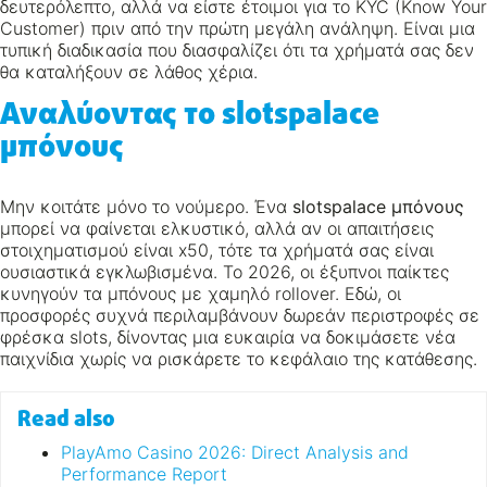
δευτερόλεπτο, αλλά να είστε έτοιμοι για το KYC (Know Your
Customer) πριν από την πρώτη μεγάλη ανάληψη. Είναι μια
τυπική διαδικασία που διασφαλίζει ότι τα χρήματά σας δεν
θα καταλήξουν σε λάθος χέρια.
Αναλύοντας το slotspalace
μπόνους
Μην κοιτάτε μόνο το νούμερο. Ένα
slotspalace μπόνους
μπορεί να φαίνεται ελκυστικό, αλλά αν οι απαιτήσεις
στοιχηματισμού είναι x50, τότε τα χρήματά σας είναι
ουσιαστικά εγκλωβισμένα. Το 2026, οι έξυπνοι παίκτες
κυνηγούν τα μπόνους με χαμηλό rollover. Εδώ, οι
προσφορές συχνά περιλαμβάνουν δωρεάν περιστροφές σε
φρέσκα slots, δίνοντας μια ευκαιρία να δοκιμάσετε νέα
παιχνίδια χωρίς να ρισκάρετε το κεφάλαιο της κατάθεσης.
Read also
PlayAmo Casino 2026: Direct Analysis and
Performance Report