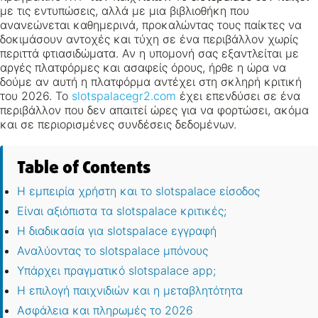
με τις εντυπώσεις, αλλά με μια βιβλιοθήκη που
ανανεώνεται καθημερινά, προκαλώντας τους παίκτες να
δοκιμάσουν αντοχές και τύχη σε ένα περιβάλλον χωρίς
περιττά φτιασιδώματα. Αν η υπομονή σας εξαντλείται με
αργές πλατφόρμες και ασαφείς όρους, ήρθε η ώρα να
δούμε αν αυτή η πλατφόρμα αντέχει στη σκληρή κριτική
του 2026. Το
slotspalacegr2.com
έχει επενδύσει σε ένα
περιβάλλον που δεν απαιτεί ώρες για να φορτώσει, ακόμα
και σε περιορισμένες συνδέσεις δεδομένων.
Table of Contents
Η εμπειρία χρήστη και το slotspalace είσοδος
Είναι αξιόπιστα τα slotspalace κριτικές;
Η διαδικασία για slotspalace εγγραφή
Αναλύοντας το slotspalace μπόνους
Υπάρχει πραγματικό slotspalace app;
Η επιλογή παιχνιδιών και η μεταβλητότητα
Ασφάλεια και πληρωμές το 2026