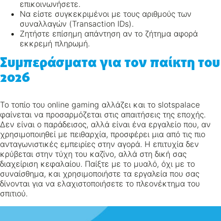
επικοινωνήσετε.
Να είστε συγκεκριμένοι με τους αριθμούς των
συναλλαγών (Transaction IDs).
Ζητήστε επίσημη απάντηση αν το ζήτημα αφορά
εκκρεμή πληρωμή.
Συμπεράσματα για τον παίκτη του
2026
Το τοπίο του online gaming αλλάζει και το slotspalace
φαίνεται να προσαρμόζεται στις απαιτήσεις της εποχής.
Δεν είναι ο παράδεισος, αλλά είναι ένα εργαλείο που, αν
χρησιμοποιηθεί με πειθαρχία, προσφέρει μια από τις πιο
ανταγωνιστικές εμπειρίες στην αγορά. Η επιτυχία δεν
κρύβεται στην τύχη του καζίνο, αλλά στη δική σας
διαχείριση κεφαλαίου. Παίξτε με το μυαλό, όχι με το
συναίσθημα, και χρησιμοποιήστε τα εργαλεία που σας
δίνονται για να ελαχιστοποιήσετε το πλεονέκτημα του
σπιτιού.