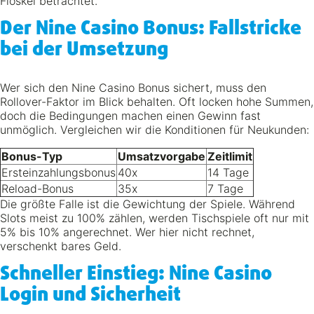
Floskel betrachtet.
Der Nine Casino Bonus: Fallstricke
bei der Umsetzung
Wer sich den Nine Casino Bonus sichert, muss den
Rollover-Faktor im Blick behalten. Oft locken hohe Summen,
doch die Bedingungen machen einen Gewinn fast
unmöglich. Vergleichen wir die Konditionen für Neukunden:
Bonus-Typ
Umsatzvorgabe
Zeitlimit
Ersteinzahlungsbonus
40x
14 Tage
Reload-Bonus
35x
7 Tage
Die größte Falle ist die Gewichtung der Spiele. Während
Slots meist zu 100% zählen, werden Tischspiele oft nur mit
5% bis 10% angerechnet. Wer hier nicht rechnet,
verschenkt bares Geld.
Schneller Einstieg: Nine Casino
Login und Sicherheit