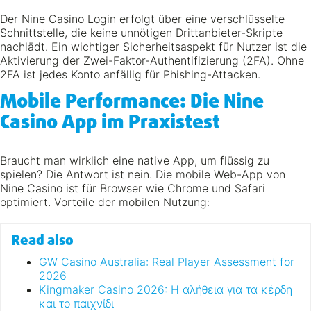
Der Nine Casino Login erfolgt über eine verschlüsselte
Schnittstelle, die keine unnötigen Drittanbieter-Skripte
nachlädt. Ein wichtiger Sicherheitsaspekt für Nutzer ist die
Aktivierung der Zwei-Faktor-Authentifizierung (2FA). Ohne
2FA ist jedes Konto anfällig für Phishing-Attacken.
Mobile Performance: Die Nine
Casino App im Praxistest
Braucht man wirklich eine native App, um flüssig zu
spielen? Die Antwort ist nein. Die mobile Web-App von
Nine Casino ist für Browser wie Chrome und Safari
optimiert. Vorteile der mobilen Nutzung:
Read also
GW Casino Australia: Real Player Assessment for
2026
Kingmaker Casino 2026: Η αλήθεια για τα κέρδη
και το παιχνίδι