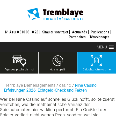
N° Azur 0 810 08 18 28
Simuler son trajet
Actualités
Publications
Partenaires
Témoignages
MENU
Agences proche de moi
être rappelé
Calculez votre volume
Tremblaye Déménagements
/
casino
/
Nine Casino
Erfahrungen 2026: Echtgeld-Check und Fakten
Wer bei Nine Casino auf schnelles Glück hofft, sollte zuerst
verstehen, wie die mathematische Varianz der
Spielautomaten hier wirklich performt. Ein Großteil der
Spieler verliert nicht wegen Pech, sondern weil sie