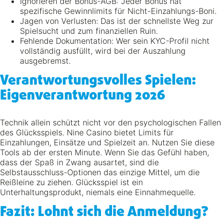
Ignorieren der Bonus-AGB: Jeder Bonus hat
spezifische Gewinnlimits für Nicht-Einzahlungs-Boni.
Jagen von Verlusten: Das ist der schnellste Weg zur
Spielsucht und zum finanziellen Ruin.
Fehlende Dokumentation: Wer sein KYC-Profil nicht
vollständig ausfüllt, wird bei der Auszahlung
ausgebremst.
Verantwortungsvolles Spielen:
Eigenverantwortung 2026
Technik allein schützt nicht vor den psychologischen Fallen
des Glücksspiels. Nine Casino bietet Limits für
Einzahlungen, Einsätze und Spielzeit an. Nutzen Sie diese
Tools ab der ersten Minute. Wenn Sie das Gefühl haben,
dass der Spaß in Zwang ausartet, sind die
Selbstausschluss-Optionen das einzige Mittel, um die
Reißleine zu ziehen. Glücksspiel ist ein
Unterhaltungsprodukt, niemals eine Einnahmequelle.
Fazit: Lohnt sich die Anmeldung?