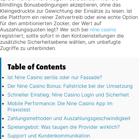
blindlings Bonusbedingungen akzeptieren, ohne das
Kleingedruckte zur Gewichtung der Einsätze zu lesen. Ist
die Plattform ein reiner Zeitvertreib oder eine echte Option
für den ambitionierten Zocker, der Wert auf
Auszahlungsquoten legt? Wer sich bei
nine casino
registriert, sollte sofort in den Kontoeinstellungen die
zusätzliche Sicherheitsebene wählen, um unbefugte
Zugriffe zu unterbinden.
Table of Contents
Ist Nine Casino seriös oder nur Fassade?
Der Nine Casino Bonus: Fallstricke bei der Umsetzung
Schneller Einstieg: Nine Casino Login und Sicherheit
Mobile Performance: Die Nine Casino App im
Praxistest
Zahlungsmethoden und Auszahlungsgeschwindigkeit
Spielangebot: Was taugen die Provider wirklich?
Support und Kundenkommunikation