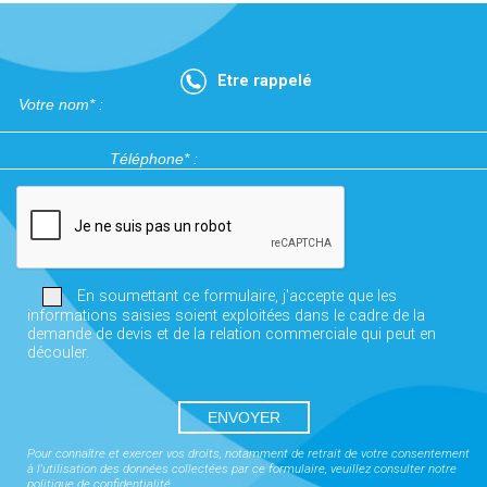
Etre rappelé
En soumettant ce formulaire, j'accepte que les
informations saisies soient exploitées dans le cadre de la
demande de devis et de la relation commerciale qui peut en
découler.
Pour connaître et exercer vos droits, notamment de retrait de votre consentement
à l'utilisation des données collectées par ce formulaire, veuillez consulter notre
politique de confidentialité.