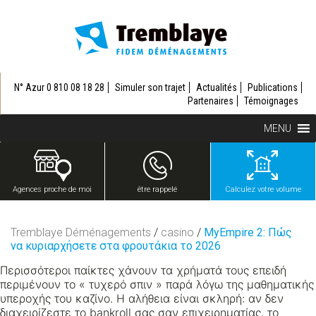
N° Azur 0 810 08 18 28
Simuler son trajet
Actualités
Publications
Partenaires
Témoignages
MENU
Agences proche de moi
être rappelé
Calculez votre volume
Tremblaye Déménagements
/
casino
/
MyEmpire 2: Πώς
να κυριαρχήσετε στα φρουτάκια το 2026
Περισσότεροι παίκτες χάνουν τα χρήματά τους επειδή
περιμένουν το « τυχερό σπιν » παρά λόγω της μαθηματικής
υπεροχής του καζίνο. Η αλήθεια είναι σκληρή: αν δεν
διαχειρίζεστε το bankroll σας σαν επιχειρηματίας, το