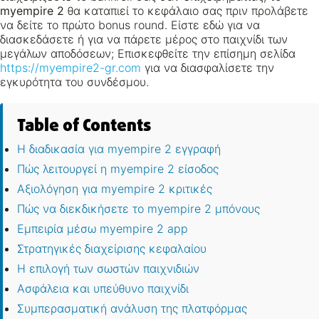
myempire 2
θα καταπιεί το κεφάλαιο σας πριν προλάβετε
να δείτε το πρώτο bonus round. Είστε εδώ για να
διασκεδάσετε ή για να πάρετε μέρος στο παιχνίδι των
μεγάλων αποδόσεων; Επισκεφθείτε την επίσημη σελίδα
https://myempire2-gr.com
για να διασφαλίσετε την
εγκυρότητα του συνδέσμου.
Table of Contents
Η διαδικασία για myempire 2 εγγραφή
Πώς λειτουργεί η myempire 2 είσοδος
Αξιολόγηση για myempire 2 κριτικές
Πώς να διεκδικήσετε το myempire 2 μπόνους
Εμπειρία μέσω myempire 2 app
Στρατηγικές διαχείρισης κεφαλαίου
Η επιλογή των σωστών παιχνιδιών
Ασφάλεια και υπεύθυνο παιχνίδι
Συμπερασματική ανάλυση της πλατφόρμας