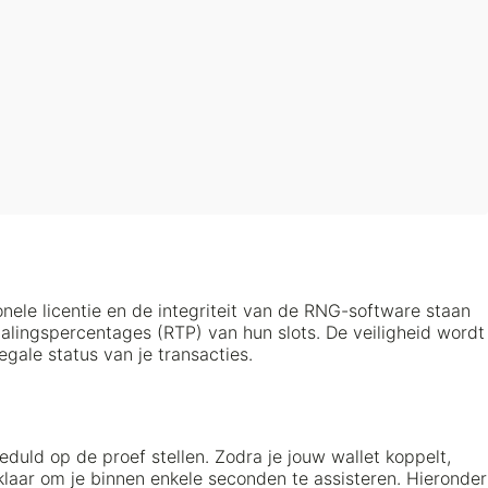
onele licentie en de integriteit van de RNG-software staan
etalingspercentages (RTP) van hun slots. De veiligheid wordt
gale status van je transacties.
eduld op de proef stellen. Zodra je jouw wallet koppelt,
klaar om je binnen enkele seconden te assisteren. Hieronder