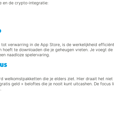
 en de crypto-integratie:
p
 tot verwarring in de App Store, is de werkelijkheid effici
n hoeft te downloaden die je geheugen vreten. Je voegt de
 een naadloze spelervaring.
nus
rd welkomstpakketten die je elders ziet. Hier draait het ni
ratis geld » beloftes die je nooit kunt uitcashen. De focus l
.