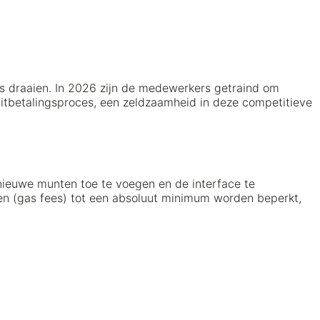
jes draaien. In 2026 zijn de medewerkers getraind om
 uitbetalingsproces, een zeldzaamheid in deze competitieve
 nieuwe munten toe te voegen en de interface te
ten (gas fees) tot een absoluut minimum worden beperkt,