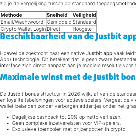
zie je de vergelijking tussen de standaard toegangsmethode
Methode
Snelheid
Veiligheid
Email/Wachtwoord
Gemiddeld
Standaard
Crypto Wallet Login
Direct
Hoogste
Beschikbaarheid van de Justbit ap
Hoewel de zoektocht naar een native
Justbit app
vaak leidt
App) technologie. Dit betekent dat je geen zware bestande
interface zich direct aanpast aan je mobiele resolutie voor
Maximale winst met de Justbit bo
De
Justbit bonus
structuur in 2026 wijkt af van de standaa
en loyaliteitsbeloningen voor actieve spelers. Vergeet de « g
wallet belanden zonder verborgen addertjes onder het gras
Dagelijkse cashback tot 20% op netto verliezen.
Geen complexe inzetvereisten voor VIP-spelers.
Exclusieve toernooien met prijzenpotten in crypto.