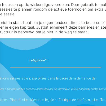
 focussen op de wiskundige voordelen. Door gebruik te make
lsessies te plannen rondom de actieve toernooien om extra w
e sessie.
e niet in staat bent om je eigen fondsen direct te beheren 
r je eigen kapitaal. Justbit elimineert deze barrières en st
structuur is gebouwd om je niet in de weg te staan.
ations saisies soient exploitées dans le cadre de la demande de
nt à l'utilisation des données collectées par ce formulaire, veuillez consulter notre
politi
s Options
ents -
Plan du site
-
Mentions légales
-
Politique de confidentialité
- Tou