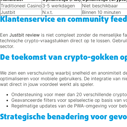
Traditioneel Casino
3-5 werkdagen
Niet beschikbaar
Justbit
N.v.t.
Binnen 10 minuten
Klantenservice en community fee
Een
Justbit review
is niet compleet zonder de menselijke fa
technische crypto-vraagstukken direct op te lossen. Gebruik
sector.
De toekomst van crypto-gokken op
We zien een verschuiving waarbij snelheid en anonimiteit d
optimaliseren voor mobiele gebruikers. De integratie van 
wat direct in jouw voordeel werkt als speler.
Ondersteuning voor meer dan 20 verschillende crypto
Geavanceerde filters voor spelselectie op basis van vola
Regelmatige updates van de PWA-omgeving voor beter
Strategische benadering voor gevo