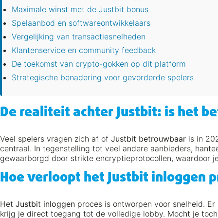
Maximale winst met de Justbit bonus
Spelaanbod en softwareontwikkelaars
Vergelijking van transactiesnelheden
Klantenservice en community feedback
De toekomst van crypto-gokken op dit platform
Strategische benadering voor gevorderde spelers
De realiteit achter Justbit: is het 
Veel spelers vragen zich af of
Justbit betrouwbaar
is in 20
centraal. In tegenstelling tot veel andere aanbieders, hant
gewaarborgd door strikte encryptieprotocollen, waardoor je 
Hoe verloopt het Justbit inloggen 
Het
Justbit inloggen
proces is ontworpen voor snelheid. Er i
krijg je direct toegang tot de volledige lobby. Mocht je to