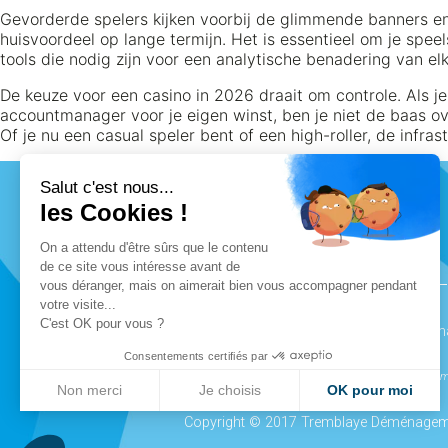
Gevorderde spelers kijken voorbij de glimmende banners en
huisvoordeel op lange termijn. Het is essentieel om je spee
tools die nodig zijn voor een analytische benadering van elk
De keuze voor een casino in 2026 draait om controle. Als j
accountmanager voor je eigen winst, ben je niet de baas ove
Of je nu een casual speler bent of een high-roller, de infra
Salut c'est nous...
les Cookies !
Etre rappelé
On a attendu d'être sûrs que le contenu
de ce site vous intéresse avant de
vous déranger, mais on aimerait bien vous accompagner pendant
votre visite...
C'est OK pour vous ?
En soumettant ce formulaire, j'accepte que les inform
devis et de la relation commerciale qui peut en découler.
Consentements certifiés par
Pour connaître et exercer vos droits, notamment de retrait de votre consenteme
Non merci
Je choisis
OK pour moi
Axeptio consent
Plateforme de Gestion du Consentement : Personnalisez vo
Copyright © 2017 Tremblaye Déménagem