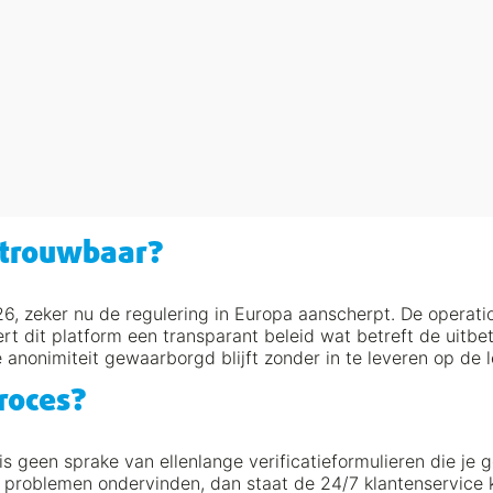
betrouwbaar?
26, zeker nu de regulering in Europa aanscherpt. De operati
eert dit platform een transparant beleid wat betreft de uitb
anonimiteit gewaarborgd blijft zonder in te leveren op de le
proces?
s geen sprake van ellenlange verificatieformulieren die je g
ch problemen ondervinden, dan staat de 24/7 klantenservice 