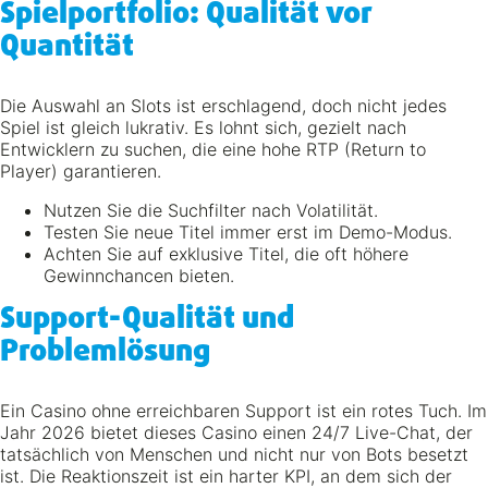
Spielportfolio: Qualität vor
Quantität
Die Auswahl an Slots ist erschlagend, doch nicht jedes
Spiel ist gleich lukrativ. Es lohnt sich, gezielt nach
Entwicklern zu suchen, die eine hohe RTP (Return to
Player) garantieren.
Nutzen Sie die Suchfilter nach Volatilität.
Testen Sie neue Titel immer erst im Demo-Modus.
Achten Sie auf exklusive Titel, die oft höhere
Gewinnchancen bieten.
Support-Qualität und
Problemlösung
Ein Casino ohne erreichbaren Support ist ein rotes Tuch. Im
Jahr 2026 bietet dieses Casino einen 24/7 Live-Chat, der
tatsächlich von Menschen und nicht nur von Bots besetzt
ist. Die Reaktionszeit ist ein harter KPI, an dem sich der