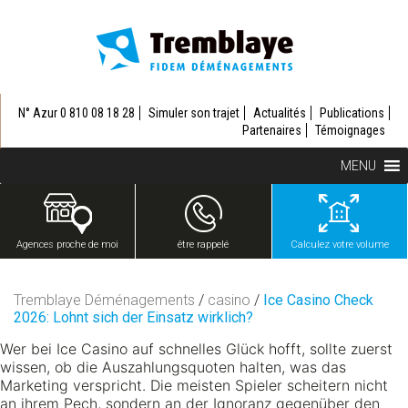
N° Azur 0 810 08 18 28
Simuler son trajet
Actualités
Publications
Partenaires
Témoignages
MENU
Agences proche de moi
être rappelé
Calculez votre volume
Tremblaye Déménagements
/
casino
/
Ice Casino Check
2026: Lohnt sich der Einsatz wirklich?
Wer bei Ice Casino auf schnelles Glück hofft, sollte zuerst
wissen, ob die Auszahlungsquoten halten, was das
Marketing verspricht. Die meisten Spieler scheitern nicht
an ihrem Pech, sondern an der Ignoranz gegenüber den