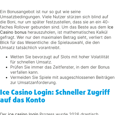
Ein Bonusangebot ist nur so gut wie seine
Umsatzbedingungen. Viele Nutzer stürzen sich blind auf
die Boni, nur um später festzustellen, dass sie an ein 40-
faches Rollover gebunden sind. Um das Beste aus dem
Ice
Casino bonus
herauszuholen, ist mathematisches Kalkül
gefragt. Wer nur den maximalen Betrag sieht, verliert den
Blick für das Wesentliche: die Spielauswahl, die den
Umsatz tatsächlich vorantreibt.
Wetten Sie bevorzugt auf Slots mit hoher Volatilität
für schnellen Umsatz.
Prüfen Sie immer das Zeitfenster, in dem der Bonus
verfallen kann.
Vermeiden Sie Spiele mit ausgeschlossenen Beiträgen
zur Umsatzanforderung.
Ice Casino Login: Schneller Zugriff
auf das Konto
Der
ice casino login
Prozess wurde 2026 drastisch