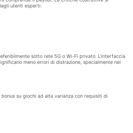
agli utenti esperti:
eferibilmente sotto rete 5G o Wi-Fi privato. L’interfaccia
gnificano meno errori di distrazione, specialmente nel
 bonus su giochi ad alta varianza con requisiti di