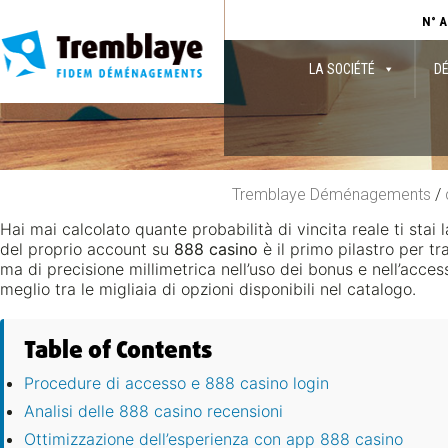
N° A
LA SOCIÉTÉ
DÉ
Tremblaye Déménagements
/
Hai mai calcolato quante probabilità di vincita reale ti stai
del proprio account su
888 casino
è il primo pilastro per t
ma di precisione millimetrica nell’uso dei bonus e nell’acces
meglio tra le migliaia di opzioni disponibili nel catalogo.
Table of Contents
Procedure di accesso e 888 casino login
Analisi delle 888 casino recensioni
Ottimizzazione dell’esperienza con app 888 casino