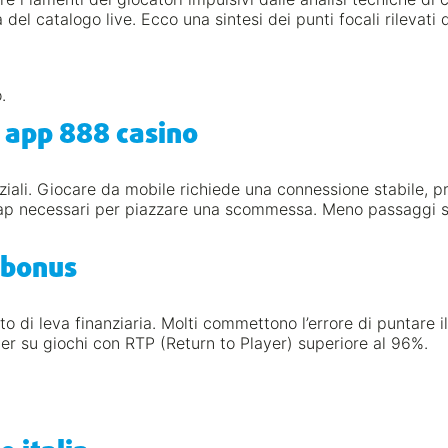
del catalogo live. Ecco una sintesi dei punti focali rilevati d
.
n app 888 casino
iali. Giocare da mobile richiede una connessione stabile, pr
 tap necessari per piazzare una scommessa. Meno passaggi si
 bonus
di leva finanziaria. Molti commettono l’errore di puntare il
ver su giochi con RTP (Return to Player) superiore al 96%.