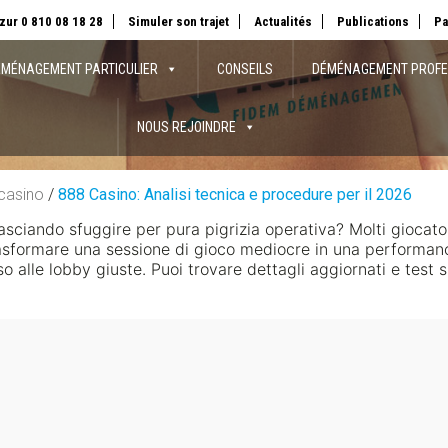
zur 0 810 08 18 28
Simuler son trajet
Actualités
Publications
Pa
MÉNAGEMENT PARTICULIER
CONSEILS
DÉMÉNAGEMENT PROFE
NOUS REJOINDRE
casino
/
888 Casino: Analisi tecnica e procedure per il 2026
 lasciando sfuggire per pura pigrizia operativa? Molti giocato
rasformare una sessione di gioco mediocre in una performanc
so alle lobby giuste. Puoi trovare dettagli aggiornati e test 