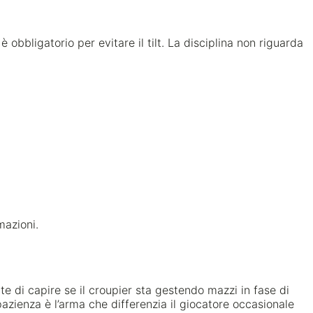
 obbligatorio per evitare il tilt. La disciplina non riguarda
mazioni.
tte di capire se il croupier sta gestendo mazzi in fase di
azienza è l’arma che differenzia il giocatore occasionale